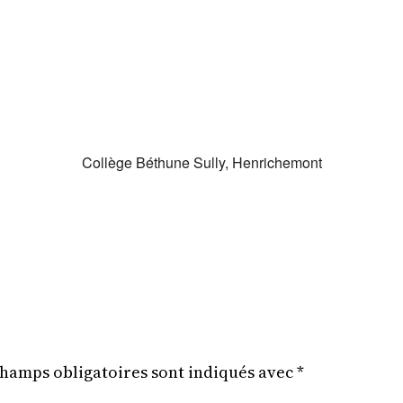
gle
iCalendar
Office 36
Collège Béthune Sully, Henrichemont
champs obligatoires sont indiqués avec
*