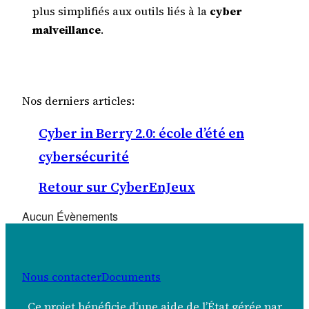
plus simplifiés aux outils liés à la
cyber
malveillance
.
Nos derniers articles:
Cyber in Berry 2.0: école d’été en
cybersécurité
Retour sur CyberEnJeux
Aucun Évènements
Nous contacter
Documents
Ce projet bénéficie d’une aide de l’État gérée par