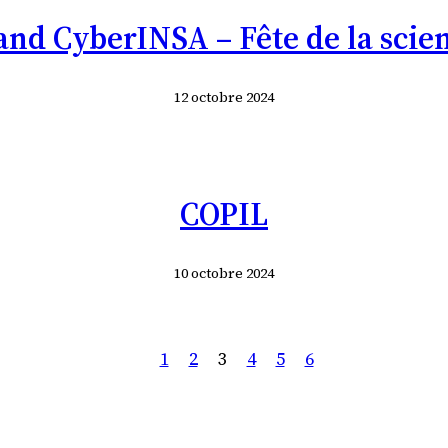
and CyberINSA – Fête de la scie
12 octobre 2024
COPIL
10 octobre 2024
1
2
3
4
5
6